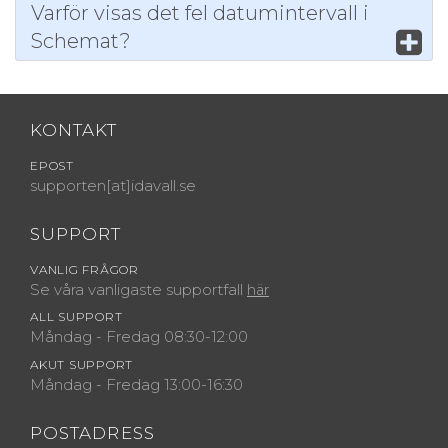
Varför visas det fel datumintervall i
Schemat?
KONTAKT
EPOST
supporten[at]idavall.se
SUPPORT
VANLIG FRÅGOR
Se våra vanligaste supportfall
här
ALL SUPPORT
Måndag - Fredag 08:30-12:00
AKUT SUPPORT
Måndag - Fredag 13:00-16:30
POSTADRESS