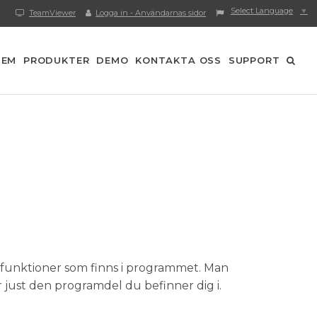
Select Language
▼
TeamViewer
Logga in - Användarnas sidor
HEM
PRODUKTER
DEMO
KONTAKTA OSS
SUPPORT
a funktioner som finns i programmet. Man
ör just den programdel du befinner dig i.