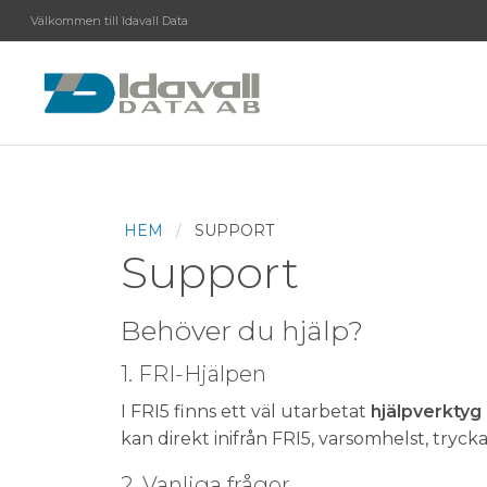
Välkommen till Idavall Data
HEM
SUPPORT
Support
Behöver du hjälp?
1. FRI-Hjälpen
I FRI5 finns ett väl utarbetat
hjälpverktyg
kan direkt inifrån FRI5, varsomhelst, try
2. Vanliga frågor