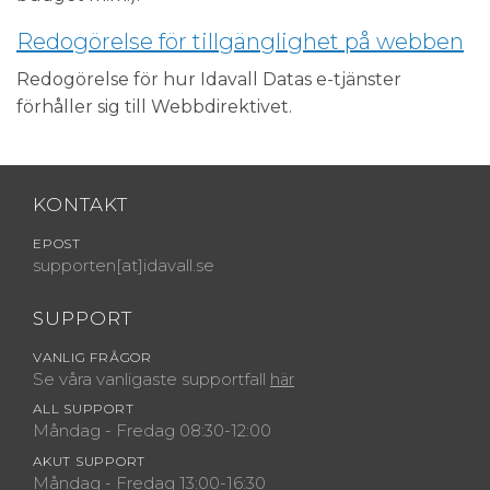
Redogörelse för tillgänglighet på webben
Redogörelse för hur Idavall Datas e-tjänster
förhåller sig till Webbdirektivet.
KONTAKT
EPOST
supporten[at]idavall.se
SUPPORT
VANLIG FRÅGOR
Se våra vanligaste supportfall
här
ALL SUPPORT
Måndag - Fredag 08:30-12:00
AKUT SUPPORT
Måndag - Fredag 13:00-16:30